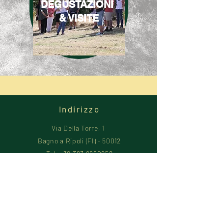
DEGUSTAZIONI
& VISITE
Indirizzo
Via Della Torre, 1
Bagno a Ripoli (FI) - 50012
Tel.
+39 393 6660958
E-Mail:
bookings@lantellino.it
Documenti Utili