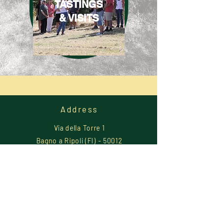
TASTINGS
& VISITS
Address
Via della Torre 1
Bagno a Ripoli (FI) - 50012
Tel.
+39 393 6660958
E-Mail:
bookings@lantellino.it
Useful Documents